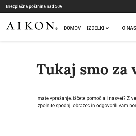
Brezplačna poštnina nad 50€
DOMOV
IZDELKI
O NA
Tukaj smo za 
Imate vprašanje, iščete pomoč ali nasvet? Z
Izpolnite spodnji obrazec in odgovorili vam 