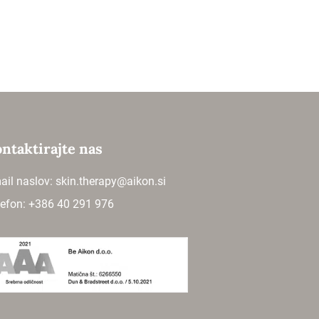
ntaktirajte nas
ail naslov:
skin.therapy@aikon.si
lefon: +386 40 291 976