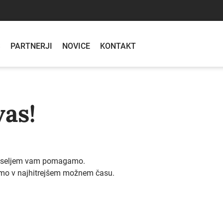
S
PARTNERJI
NOVICE
KONTAKT
vas!
 veseljem vam pomagamo.
bomo v najhitrejšem možnem času.