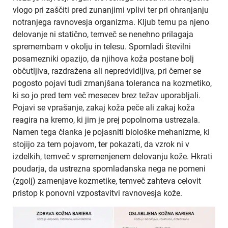
vlogo pri zaščiti pred zunanjimi vplivi ter pri ohranjanju
notranjega ravnovesja organizma. Kljub temu pa njeno
delovanje ni statično, temveč se nenehno prilagaja
spremembam v okolju in telesu. Spomladi številni
posamezniki opazijo, da njihova koža postane bolj
občutljiva, razdražena ali nepredvidljiva, pri čemer se
pogosto pojavi tudi zmanjšana toleranca na kozmetiko,
ki so jo pred tem več mesecev brez težav uporabljali.
Pojavi se vprašanje, zakaj koža peče ali zakaj koža
reagira na kremo, ki jim je prej popolnoma ustrezala.
Namen tega članka je pojasniti biološke mehanizme, ki
stojijo za tem pojavom, ter pokazati, da vzrok ni v
izdelkih, temveč v spremenjenem delovanju kože. Hkrati
poudarja, da ustrezna spomladanska nega ne pomeni
(zgolj) zamenjave kozmetike, temveč zahteva celovit
pristop k ponovni vzpostavitvi ravnovesja kože.