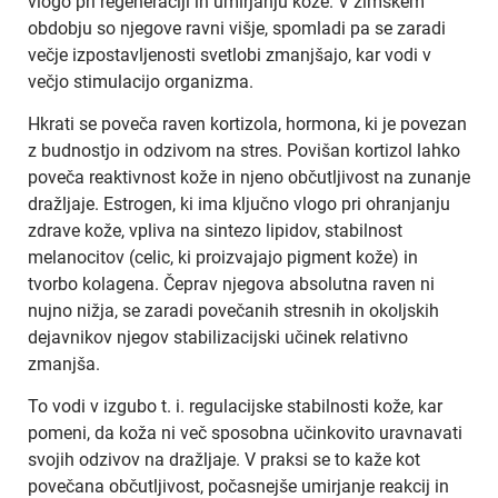
vlogo pri regeneraciji in umirjanju kože. V zimskem
obdobju so njegove ravni višje, spomladi pa se zaradi
večje izpostavljenosti svetlobi zmanjšajo, kar vodi v
večjo stimulacijo organizma.
Hkrati se poveča raven kortizola, hormona, ki je povezan
z budnostjo in odzivom na stres. Povišan kortizol lahko
poveča reaktivnost kože in njeno občutljivost na zunanje
dražljaje. Estrogen, ki ima ključno vlogo pri ohranjanju
zdrave kože, vpliva na sintezo lipidov, stabilnost
melanocitov (celic, ki proizvajajo pigment kože) in
tvorbo kolagena. Čeprav njegova absolutna raven ni
nujno nižja, se zaradi povečanih stresnih in okoljskih
dejavnikov njegov stabilizacijski učinek relativno
zmanjša.
To vodi v izgubo t. i. regulacijske stabilnosti kože, kar
pomeni, da koža ni več sposobna učinkovito uravnavati
svojih odzivov na dražljaje. V praksi se to kaže kot
povečana občutljivost, počasnejše umirjanje reakcij in