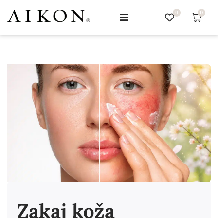
0
0
Zakaj koža