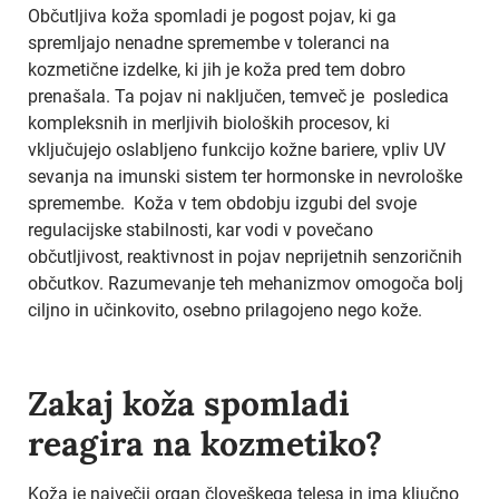
Občutljiva koža spomladi je pogost pojav, ki ga
spremljajo nenadne spremembe v toleranci na
kozmetične izdelke, ki jih je koža pred tem dobro
prenašala. Ta pojav ni naključen, temveč je posledica
kompleksnih in merljivih bioloških procesov, ki
vključujejo oslabljeno funkcijo kožne bariere, vpliv UV
sevanja na imunski sistem ter hormonske in nevrološke
spremembe. Koža v tem obdobju izgubi del svoje
regulacijske stabilnosti, kar vodi v povečano
občutljivost, reaktivnost in pojav neprijetnih senzoričnih
občutkov. Razumevanje teh mehanizmov omogoča bolj
ciljno in učinkovito, osebno prilagojeno nego kože.
Zakaj koža spomladi
reagira na kozmetiko?
Koža je največji organ človeškega telesa in ima ključno