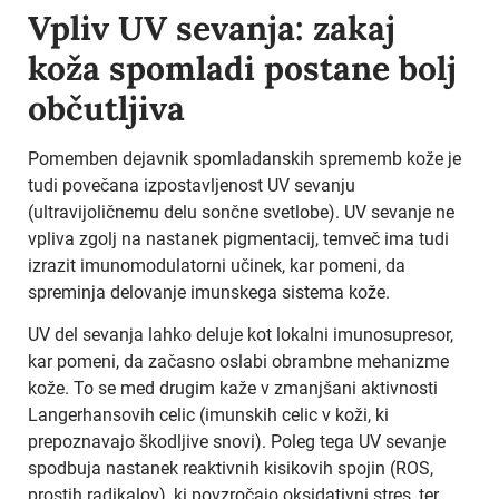
Vpliv UV sevanja: zakaj
koža spomladi postane bolj
občutljiva
Pomemben dejavnik spomladanskih sprememb kože je
tudi povečana izpostavljenost UV sevanju
(ultravijoličnemu delu sončne svetlobe). UV sevanje ne
vpliva zgolj na nastanek pigmentacij, temveč ima tudi
izrazit imunomodulatorni učinek, kar pomeni, da
spreminja delovanje imunskega sistema kože.
UV del sevanja lahko deluje kot lokalni imunosupresor,
kar pomeni, da začasno oslabi obrambne mehanizme
kože. To se med drugim kaže v zmanjšani aktivnosti
Langerhansovih celic (imunskih celic v koži, ki
prepoznavajo škodljive snovi). Poleg tega UV sevanje
spodbuja nastanek reaktivnih kisikovih spojin (ROS,
prostih radikalov), ki povzročajo oksidativni stres, ter