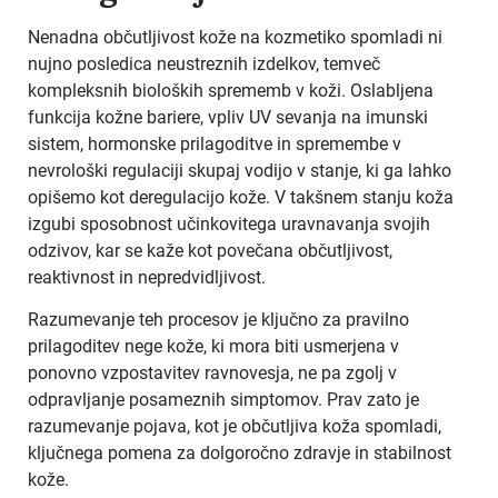
Nenadna občutljivost kože na kozmetiko spomladi ni
nujno posledica neustreznih izdelkov, temveč
kompleksnih bioloških sprememb v koži. Oslabljena
funkcija kožne bariere, vpliv UV sevanja na imunski
sistem, hormonske prilagoditve in spremembe v
nevrološki regulaciji skupaj vodijo v stanje, ki ga lahko
opišemo kot deregulacijo kože. V takšnem stanju koža
izgubi sposobnost učinkovitega uravnavanja svojih
odzivov, kar se kaže kot povečana občutljivost,
reaktivnost in nepredvidljivost.
Razumevanje teh procesov je ključno za pravilno
prilagoditev nege kože, ki mora biti usmerjena v
ponovno vzpostavitev ravnovesja, ne pa zgolj v
odpravljanje posameznih simptomov. Prav zato je
razumevanje pojava, kot je občutljiva koža spomladi,
ključnega pomena za dolgoročno zdravje in stabilnost
kože.