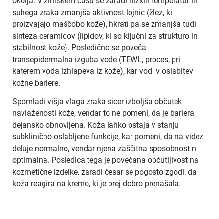
okolja. V zimskem času se zaradi nizkih temperatur in
suhega zraka zmanjša aktivnost lojnic (žlez, ki
proizvajajo maščobo kože), hkrati pa se zmanjša tudi
sinteza ceramidov (lipidov, ki so ključni za strukturo in
stabilnost kože). Posledično se poveča
transepidermalna izguba vode (TEWL, proces, pri
katerem voda izhlapeva iz kože), kar vodi v oslabitev
kožne bariere.
Spomladi višja vlaga zraka sicer izboljša občutek
navlaženosti kože, vendar to ne pomeni, da je bariera
dejansko obnovljena. Koža lahko ostaja v stanju
subklinično oslabljene funkcije, kar pomeni, da na videz
deluje normalno, vendar njena zaščitna sposobnost ni
optimalna. Posledica tega je povečana občutljivost na
kozmetične izdelke, zaradi česar se pogosto zgodi, da
koža reagira na kremo, ki je prej dobro prenašala.