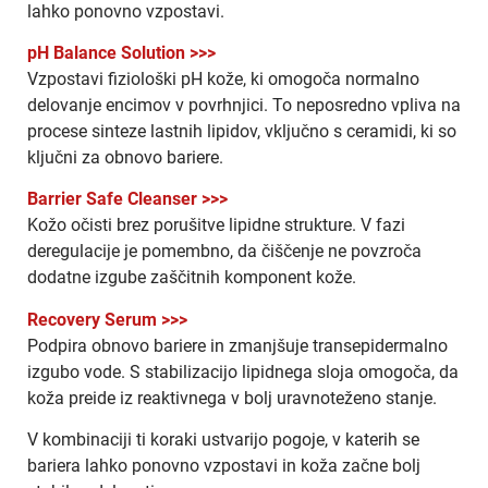
lahko ponovno vzpostavi.
pH Balance Solution >>>
Vzpostavi fiziološki pH kože, ki omogoča normalno
delovanje encimov v povrhnjici. To neposredno vpliva na
procese sinteze lastnih lipidov, vključno s ceramidi, ki so
ključni za obnovo bariere.
Barrier Safe Cleanser >>>
Kožo očisti brez porušitve lipidne strukture. V fazi
deregulacije je pomembno, da čiščenje ne povzroča
dodatne izgube zaščitnih komponent kože.
Recovery Serum >>>
Podpira obnovo bariere in zmanjšuje transepidermalno
izgubo vode. S stabilizacijo lipidnega sloja omogoča, da
koža preide iz reaktivnega v bolj uravnoteženo stanje.
V kombinaciji ti koraki ustvarijo pogoje, v katerih se
bariera lahko ponovno vzpostavi in koža začne bolj