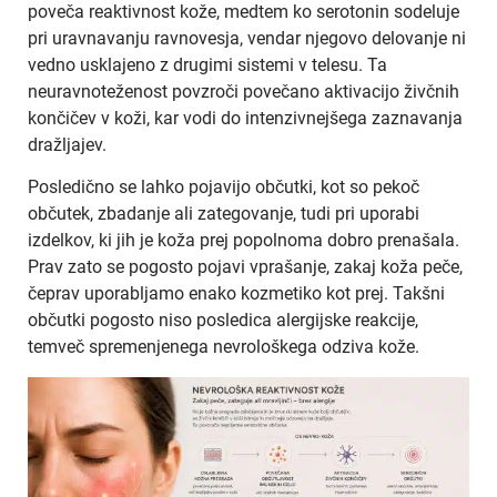
poveča reaktivnost kože, medtem ko serotonin sodeluje
pri uravnavanju ravnovesja, vendar njegovo delovanje ni
vedno usklajeno z drugimi sistemi v telesu. Ta
neuravnoteženost povzroči povečano aktivacijo živčnih
končičev v koži, kar vodi do intenzivnejšega zaznavanja
dražljajev.
Posledično se lahko pojavijo občutki, kot so pekoč
občutek, zbadanje ali zategovanje, tudi pri uporabi
izdelkov, ki jih je koža prej popolnoma dobro prenašala.
Prav zato se pogosto pojavi vprašanje, zakaj koža peče,
čeprav uporabljamo enako kozmetiko kot prej. Takšni
občutki pogosto niso posledica alergijske reakcije,
temveč spremenjenega nevrološkega odziva kože.