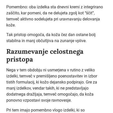
Pomembno: oba izdelka sta dnevni kremi z integrirano
zaščito, kar pomeni, da ne delujeta zgolj kot “ščit”,
temveč aktivno sodelujeta pri uravnavanju delovanja
kože.
Tak pristop omogoča, da koža čez dan ostane bolj
stabilna in manj občutljiva na zunanje vplive.
Razumevanje celostnega
pristopa
Nega v tem obdobju ni usmerjena v rutino z veliko
izdelki, temveč v premišljeno poenostavitev in izbor
tistih formulacij, ki kožo dejansko podpirajo. Gre za
manj izdelkov, vendar takih, ki ne predstavljajo
dodatnega dražljaja, temveč omogočajo, da koža
ponovno vzpostavi svoje ravnovesje.
Pri tem imajo pomembno vlogo izdelki, ki so