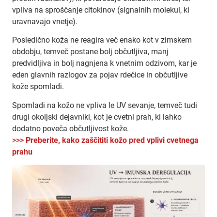
vpliva na sproščanje citokinov (signalnih molekul, ki
uravnavajo vnetje).
Posledično koža ne reagira več enako kot v zimskem
obdobju, temveč postane bolj občutljiva, manj
predvidljiva in bolj nagnjena k vnetnim odzivom, kar je
eden glavnih razlogov za pojav rdečice in občutljive
kože spomladi.
Spomladi na kožo ne vpliva le UV sevanje, temveč tudi
drugi okoljski dejavniki, kot je cvetni prah, ki lahko
dodatno poveča občutljivost kože.
>>>
Preberite, kako zaščititi kožo pred vplivi cvetnega
prahu